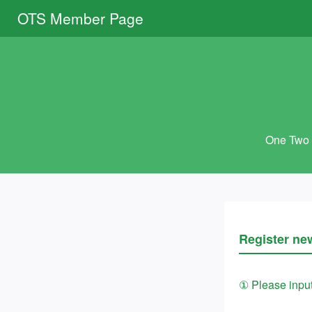
OTS Member Page
One T
Register ne
① Please inpu