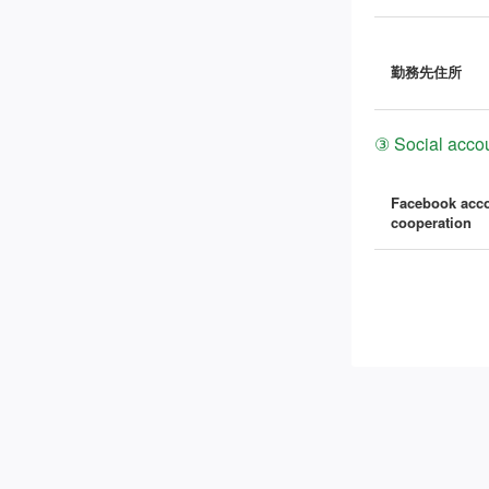
勤務先住所
③ Social accou
Facebook acc
cooperation