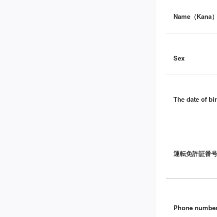
Name（Kana
Sex
The date of bir
運転免許証番
Phone numbe