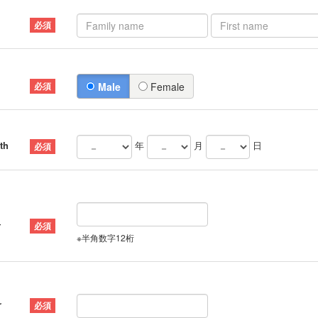
）
Male
Female
th
年
月
日
号
※半角数字12桁
r