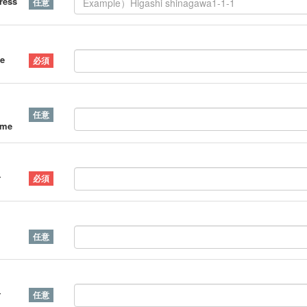
ress
e
ame
号
号