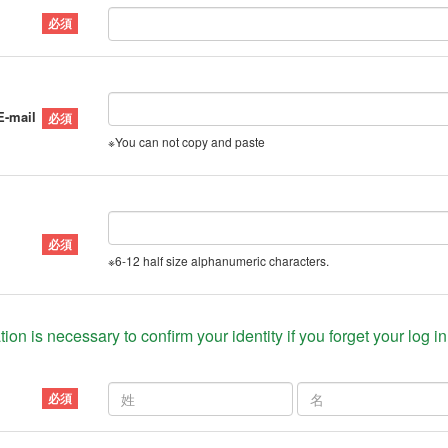
E-mail
※You can not copy and paste
※6-12 half size alphanumeric characters.
ion is necessary to confirm your identity if you forget your log i