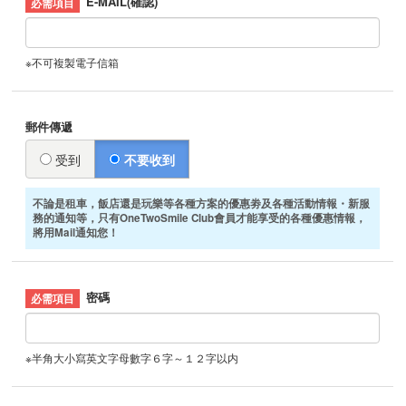
E-MAIL(確認)
※不可複製電子信箱
郵件傳遞
受到
不要收到
不論是租車，飯店還是玩樂等各種方案的優惠劵及各種活動情報・新服
務的通知等，只有OneTwoSmile Club會員才能享受的各種優惠情報，
將用Mail通知您！
密碼
※半角大小寫英文字母數字６字～１２字以内