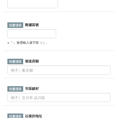
郵遞區號
※「-」無需輸入連字號（-）。
都道府縣
市區鎮村
以後的地址