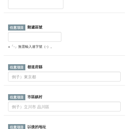
郵遞區號
※「-」無需輸入連字號（-）。
都道府縣
市區鎮村
以後的地址