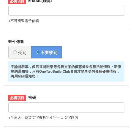
E-MAIL(確認)
※不可複製電子信箱
郵件傳遞
受到
不要收到
不論是租車，飯店還是玩樂等各種方案的優惠劵及各種活動情報・新服
務的通知等，只有OneTwoSmile Club會員才能享受的各種優惠情報，
將用Mail通知您！
密碼
※半角大小寫英文字母數字６字～１２字以内