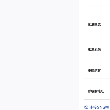
郵遞區號
都道府縣
市區鎮村
以後的地址
③ 連接SNS