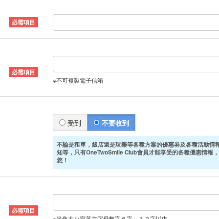
※不可複製電子信箱
受到
不要收到
不論是租車，飯店還是玩樂等各種方案的優惠劵及各種活動情
知等，只有OneTwoSmile Club會員才能享受的各種優惠情報，
您！
※半角大小寫英文字母數字６字～１２字以内