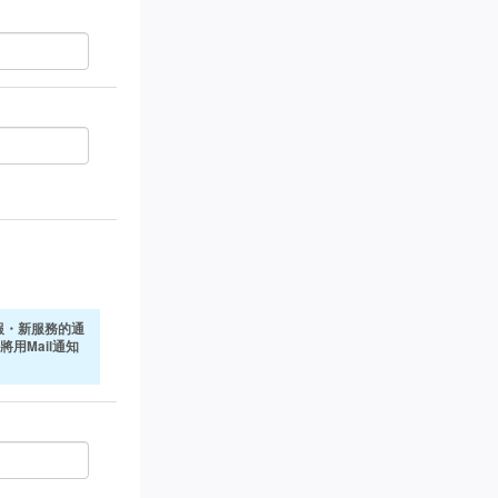
報・新服務的通
將用Mail通知