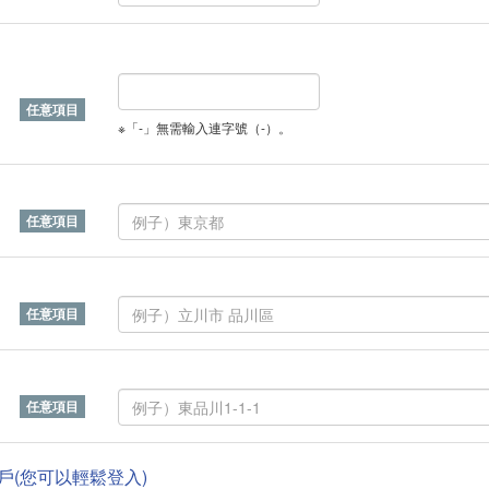
※「-」無需輸入連字號（-）。
帳戶(您可以輕鬆登入)