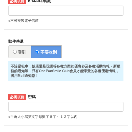
E-MAIL(確認)
※不可複製電子信箱
郵件傳遞
受到
不要收到
不論是租車，飯店還是玩樂等各種方案的優惠劵及各種活動情報・新服
務的通知等，只有OneTwoSmile Club會員才能享受的各種優惠情報，
將用Mail通知您！
密碼
※半角大小寫英文字母數字６字～１２字以内