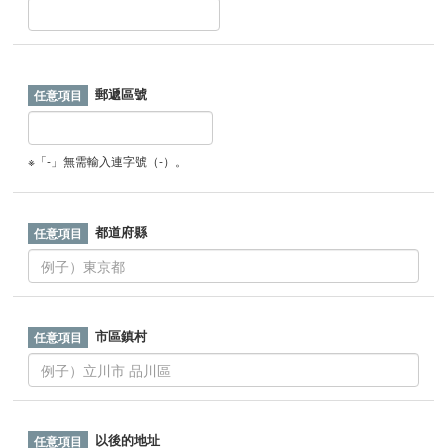
郵遞區號
※「-」無需輸入連字號（-）。
都道府縣
市區鎮村
以後的地址