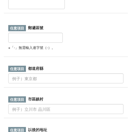
郵遞區號
※「-」無需輸入連字號（-）。
都道府縣
市區鎮村
以後的地址