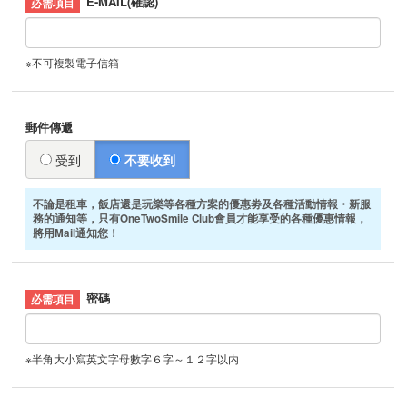
E-MAIL(確認)
※不可複製電子信箱
郵件傳遞
受到
不要收到
不論是租車，飯店還是玩樂等各種方案的優惠劵及各種活動情報・新服
務的通知等，只有OneTwoSmile Club會員才能享受的各種優惠情報，
將用Mail通知您！
密碼
※半角大小寫英文字母數字６字～１２字以内