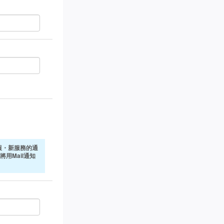
報・新服務的通
將用Mail通知