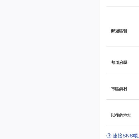
郵遞區號
都道府縣
市區鎮村
以後的地址
③ 連接SNS