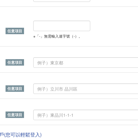
※「-」無需輸入連字號（-）。
帳戶(您可以輕鬆登入)