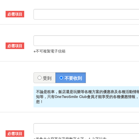
※不可複製電子信箱
受到
不要收到
不論是租車，飯店還是玩樂等各種方案的優惠劵及各種活動情
知等，只有OneTwoSmile Club會員才能享受的各種優惠情報，
您！
※半角大小寫英文字母數字６字～１２字以内