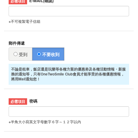
E-MAIL(確認)
※不可複製電子信箱
郵件傳遞
受到
不要收到
不論是租車，飯店還是玩樂等各種方案的優惠劵及各種活動情報・新服
務的通知等，只有OneTwoSmile Club會員才能享受的各種優惠情報，
將用Mail通知您！
密碼
※半角大小寫英文字母數字６字～１２字以内