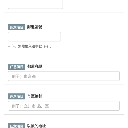
郵遞區號
※「-」無需輸入連字號（-）。
都道府縣
市區鎮村
以後的地址