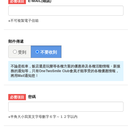
E-MAIL(確認)
※不可複製電子信箱
郵件傳遞
受到
不要收到
不論是租車，飯店還是玩樂等各種方案的優惠劵及各種活動情報・新服
務的通知等，只有OneTwoSmile Club會員才能享受的各種優惠情報，
將用Mail通知您！
密碼
※半角大小寫英文字母數字６字～１２字以内