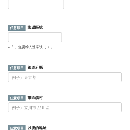
郵遞區號
※「-」無需輸入連字號（-）。
都道府縣
市區鎮村
以後的地址