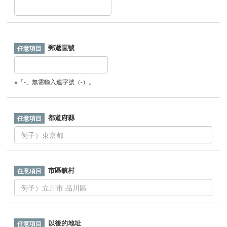
郵遞區號
※「-」無需輸入連字號（-）。
都道府縣
市區鎮村
以後的地址