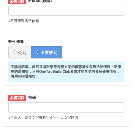
E-MAIL(確認)
※不可複製電子信箱
郵件傳遞
受到
不要收到
不論是租車，飯店還是玩樂等各種方案的優惠劵及各種活動情報・新服
務的通知等，只有OneTwoSmile Club會員才能享受的各種優惠情報，
將用Mail通知您！
密碼
※半角大小寫英文字母數字６字～１２字以内