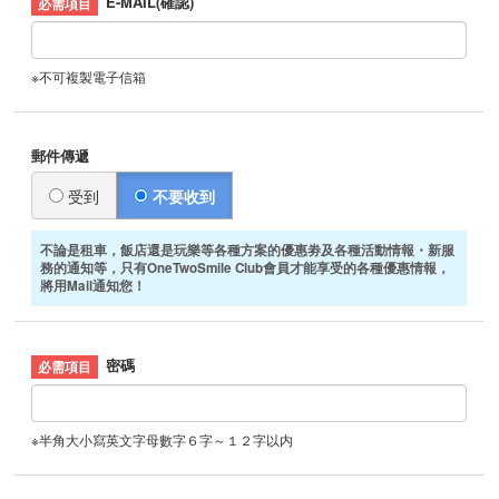
E-MAIL(確認)
※不可複製電子信箱
郵件傳遞
受到
不要收到
不論是租車，飯店還是玩樂等各種方案的優惠劵及各種活動情報・新服
務的通知等，只有OneTwoSmile Club會員才能享受的各種優惠情報，
將用Mail通知您！
密碼
※半角大小寫英文字母數字６字～１２字以内