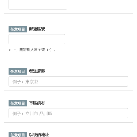
郵遞區號
※「-」無需輸入連字號（-）。
都道府縣
市區鎮村
以後的地址