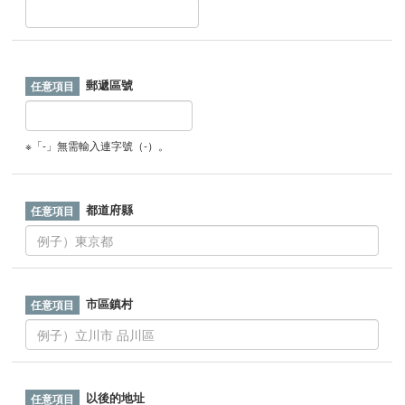
郵遞區號
※「-」無需輸入連字號（-）。
都道府縣
市區鎮村
以後的地址