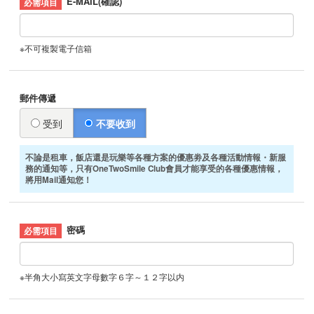
E-MAIL(確認)
※不可複製電子信箱
郵件傳遞
受到
不要收到
不論是租車，飯店還是玩樂等各種方案的優惠劵及各種活動情報・新服
務的通知等，只有OneTwoSmile Club會員才能享受的各種優惠情報，
將用Mail通知您！
密碼
※半角大小寫英文字母數字６字～１２字以内