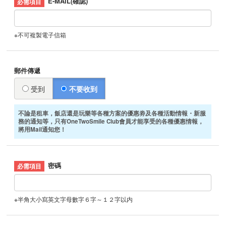
E-MAIL(確認)
※不可複製電子信箱
郵件傳遞
受到
不要收到
不論是租車，飯店還是玩樂等各種方案的優惠劵及各種活動情報・新服
務的通知等，只有OneTwoSmile Club會員才能享受的各種優惠情報，
將用Mail通知您！
密碼
※半角大小寫英文字母數字６字～１２字以内