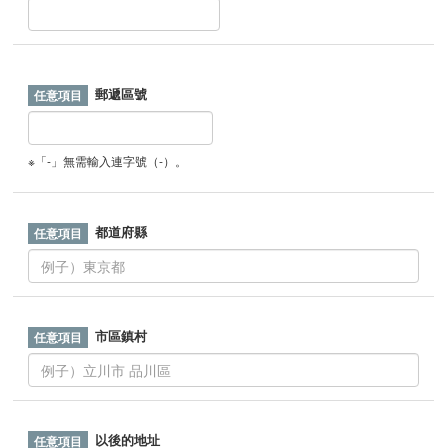
郵遞區號
※「-」無需輸入連字號（-）。
都道府縣
市區鎮村
以後的地址