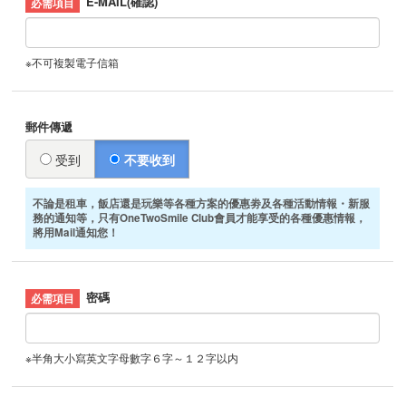
E-MAIL(確認)
※不可複製電子信箱
郵件傳遞
受到
不要收到
不論是租車，飯店還是玩樂等各種方案的優惠劵及各種活動情報・新服
務的通知等，只有OneTwoSmile Club會員才能享受的各種優惠情報，
將用Mail通知您！
密碼
※半角大小寫英文字母數字６字～１２字以内