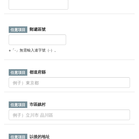
郵遞區號
※「-」無需輸入連字號（-）。
都道府縣
市區鎮村
以後的地址