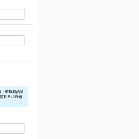
報・新服務的通
將用Mail通知