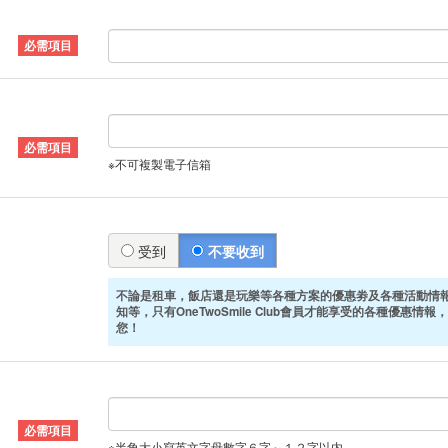
※不可複製電子信箱
受到
不要收到
不論是租車，飯店還是玩樂等各種方案的優惠劵及各種活動情
知等，只有OneTwoSmile Club會員才能享受的各種優惠情報，
您！
※半角大小寫英文字母數字６字～１２字以内