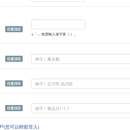
※「-」無需輸入連字號（-）。
帳戶(您可以輕鬆登入)