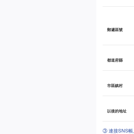
郵遞區號
都道府縣
市區鎮村
以後的地址
③ 連接SNS