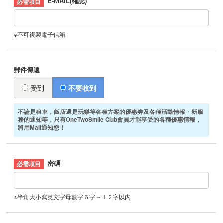
E-MAIL(確認)
※不可複製電子信箱
郵件傳遞
受到
不要收到
不論是租車，飯店還是玩樂等各種方案的優惠劵及各種活動情報・新服
務的通知等，只有OneTwoSmile Club會員才能享受的各種優惠情報，
將用Mail通知您！
密碼
※半角大小寫英文字母數字６字～１２字以内