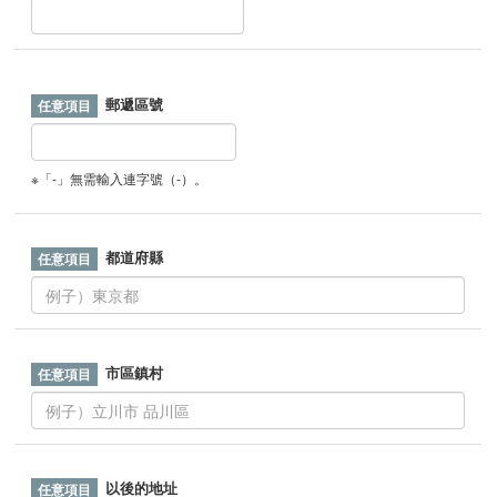
郵遞區號
※「-」無需輸入連字號（-）。
都道府縣
市區鎮村
以後的地址