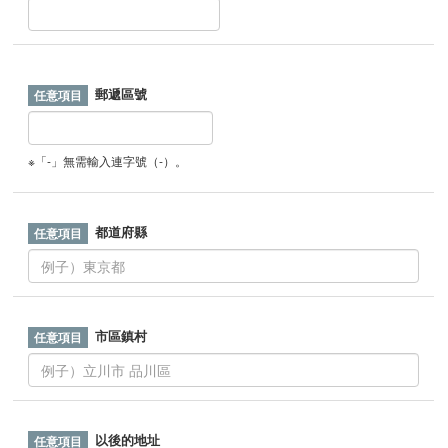
郵遞區號
※「-」無需輸入連字號（-）。
都道府縣
市區鎮村
以後的地址