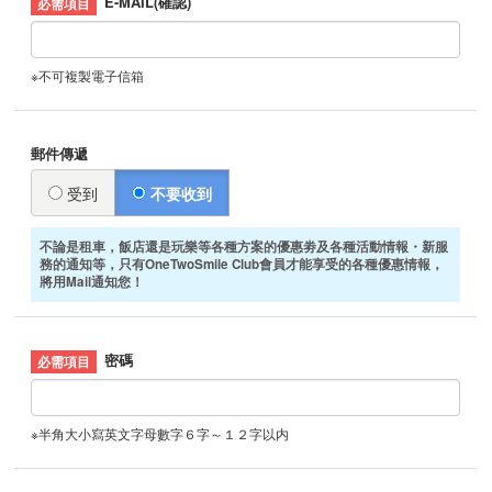
E-MAIL(確認)
※不可複製電子信箱
郵件傳遞
受到
不要收到
不論是租車，飯店還是玩樂等各種方案的優惠劵及各種活動情報・新服
務的通知等，只有OneTwoSmile Club會員才能享受的各種優惠情報，
將用Mail通知您！
密碼
※半角大小寫英文字母數字６字～１２字以内