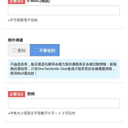
E-MAIL(確認)
※不可複製電子信箱
郵件傳遞
受到
不要收到
不論是租車，飯店還是玩樂等各種方案的優惠劵及各種活動情報・新服
務的通知等，只有OneTwoSmile Club會員才能享受的各種優惠情報，
將用Mail通知您！
密碼
※半角大小寫英文字母數字６字～１２字以内