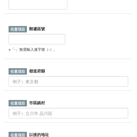
郵遞區號
※「-」無需輸入連字號（-）。
都道府縣
市區鎮村
以後的地址