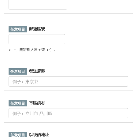
郵遞區號
※「-」無需輸入連字號（-）。
都道府縣
市區鎮村
以後的地址