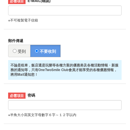
E-MAIL(確認)
※不可複製電子信箱
郵件傳遞
受到
不要收到
不論是租車，飯店還是玩樂等各種方案的優惠劵及各種活動情報・新服
務的通知等，只有OneTwoSmile Club會員才能享受的各種優惠情報，
將用Mail通知您！
密碼
※半角大小寫英文字母數字６字～１２字以内