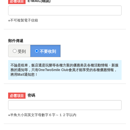
E-MAIL(確認)
※不可複製電子信箱
郵件傳遞
受到
不要收到
不論是租車，飯店還是玩樂等各種方案的優惠劵及各種活動情報・新服
務的通知等，只有OneTwoSmile Club會員才能享受的各種優惠情報，
將用Mail通知您！
密碼
※半角大小寫英文字母數字６字～１２字以内