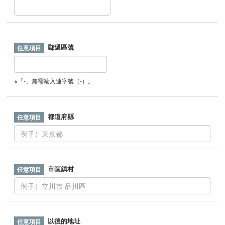
郵遞區號
※「-」無需輸入連字號（-）。
都道府縣
市區鎮村
以後的地址