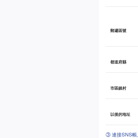
郵遞區號
都道府縣
市區鎮村
以後的地址
③ 連接SNS