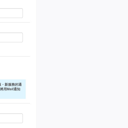
報・新服務的通
將用Mail通知