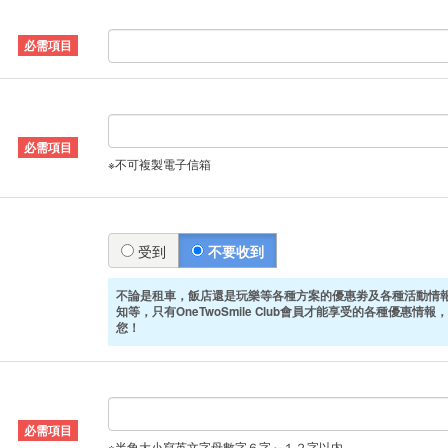
※不可複製電子信箱
受到
不要收到
不論是租車，飯店還是玩樂等各種方案的優惠劵及各種活動情
知等，只有OneTwoSmile Club會員才能享受的各種優惠情報，
您！
※半角大小寫英文字母數字６字～１２字以内