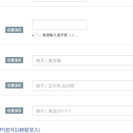
※「-」無需輸入連字號（-）。
帳戶(您可以輕鬆登入)