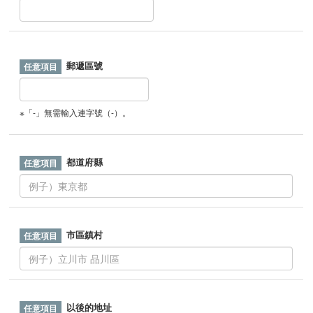
郵遞區號
※「-」無需輸入連字號（-）。
都道府縣
市區鎮村
以後的地址