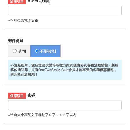
E-MAIL(確認)
※不可複製電子信箱
郵件傳遞
受到
不要收到
不論是租車，飯店還是玩樂等各種方案的優惠劵及各種活動情報・新服
務的通知等，只有OneTwoSmile Club會員才能享受的各種優惠情報，
將用Mail通知您！
密碼
※半角大小寫英文字母數字６字～１２字以内