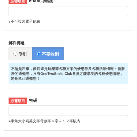
E-MAIL(確認)
※不可複製電子信箱
郵件傳遞
受到
不要收到
不論是租車，飯店還是玩樂等各種方案的優惠劵及各種活動情報・新服
務的通知等，只有OneTwoSmile Club會員才能享受的各種優惠情報，
將用Mail通知您！
密碼
※半角大小寫英文字母數字６字～１２字以内