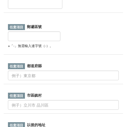
郵遞區號
※「-」無需輸入連字號（-）。
都道府縣
市區鎮村
以後的地址