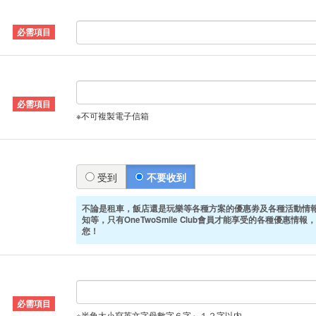
※不可複製電子信箱
受到
不要收到
不論是租車，飯店還是玩樂等各種方案的優惠劵及各種活動情
知等，只有OneTwoSmile Club會員才能享受的各種優惠情報，
您！
※半角大小寫英文字母數字６字～１２字以内