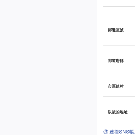
郵遞區號
都道府縣
市區鎮村
以後的地址
③ 連接SNS