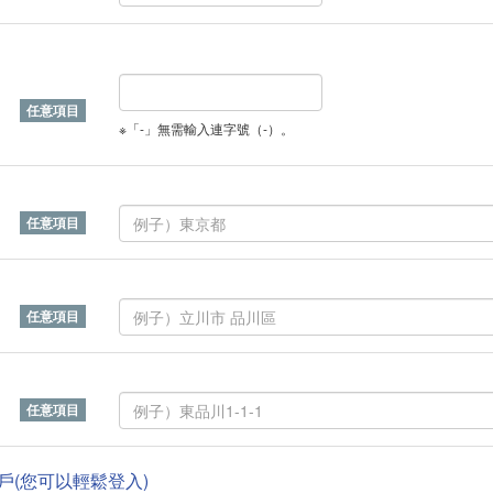
※「-」無需輸入連字號（-）。
帳戶(您可以輕鬆登入)