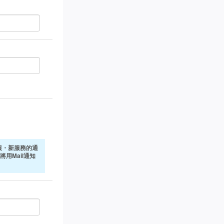
報・新服務的通
將用Mail通知