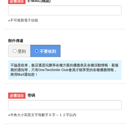
E-MAIL(確認)
※不可複製電子信箱
郵件傳遞
受到
不要收到
不論是租車，飯店還是玩樂等各種方案的優惠劵及各種活動情報・新服
務的通知等，只有OneTwoSmile Club會員才能享受的各種優惠情報，
將用Mail通知您！
密碼
※半角大小寫英文字母數字６字～１２字以内