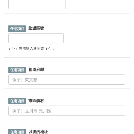
郵遞區號
※「-」無需輸入連字號（-）。
都道府縣
市區鎮村
以後的地址