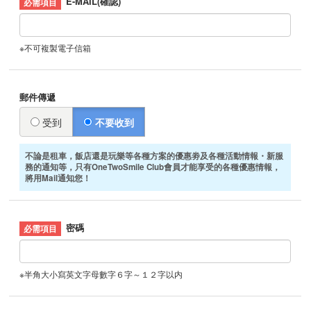
E-MAIL(確認)
※不可複製電子信箱
郵件傳遞
受到
不要收到
不論是租車，飯店還是玩樂等各種方案的優惠劵及各種活動情報・新服
務的通知等，只有OneTwoSmile Club會員才能享受的各種優惠情報，
將用Mail通知您！
密碼
※半角大小寫英文字母數字６字～１２字以内