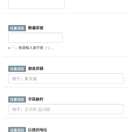
郵遞區號
※「-」無需輸入連字號（-）。
都道府縣
市區鎮村
以後的地址