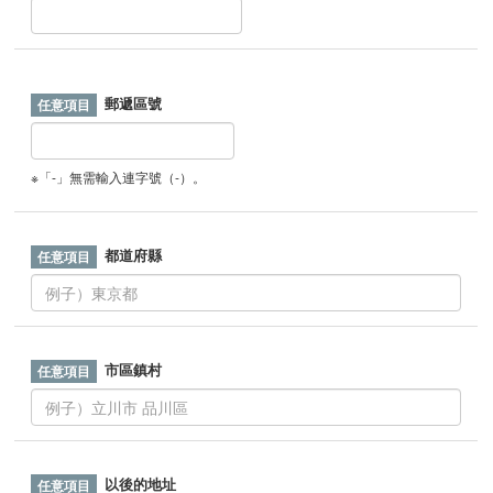
郵遞區號
※「-」無需輸入連字號（-）。
都道府縣
市區鎮村
以後的地址