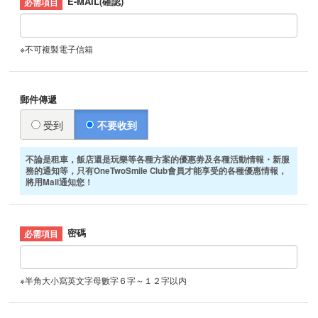
E-MAIL(確認)
※不可複製電子信箱
郵件傳遞
受到
不要收到
不論是租車，飯店還是玩樂等各種方案的優惠劵及各種活動情報・新服
務的通知等，只有OneTwoSmile Club會員才能享受的各種優惠情報，
將用Mail通知您！
密碼
※半角大小寫英文字母數字６字～１２字以内