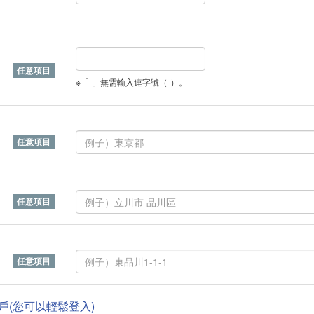
※「-」無需輸入連字號（-）。
帳戶(您可以輕鬆登入)