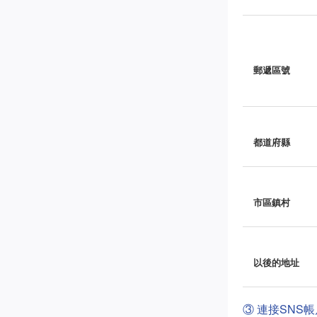
郵遞區號
都道府縣
市區鎮村
以後的地址
③ 連接SNS