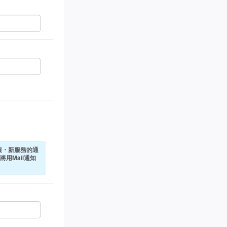
報・新服務的通
將用Mail通知