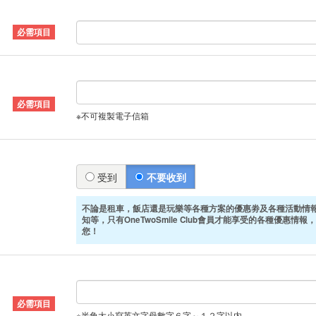
※不可複製電子信箱
受到
不要收到
不論是租車，飯店還是玩樂等各種方案的優惠劵及各種活動情
知等，只有OneTwoSmile Club會員才能享受的各種優惠情報，
您！
※半角大小寫英文字母數字６字～１２字以内