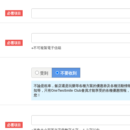
※不可複製電子信箱
受到
不要收到
不論是租車，飯店還是玩樂等各種方案的優惠劵及各種活動情
知等，只有OneTwoSmile Club會員才能享受的各種優惠情報，
您！
※半角大小寫英文字母數字６字～１２字以内