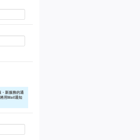
報・新服務的通
將用Mail通知