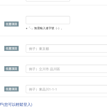
※「-」無需輸入連字號（-）。
帳戶(您可以輕鬆登入)