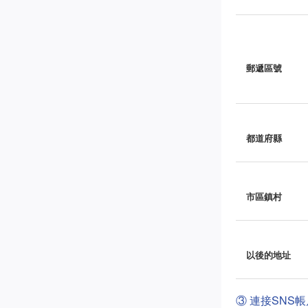
郵遞區號
都道府縣
市區鎮村
以後的地址
③ 連接SNS