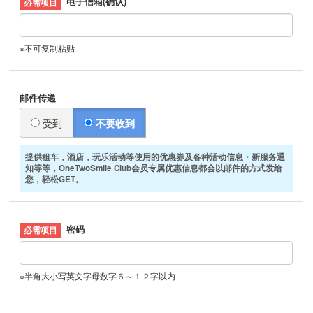
电子信箱(确认)
※不可复制粘贴
邮件传递
受到
不要收到
提供租车，酒店，玩乐活动等使用的优惠券及各种活动信息・新服务通
知等等，OneTwoSmile Club会员专属优惠信息都会以邮件的方式发给
您，轻松GET。
密码
※半角大小写英文字母数字６～１２字以内