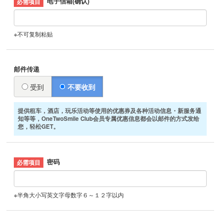
电子信箱(确认)
※不可复制粘贴
邮件传递
受到
不要收到
提供租车，酒店，玩乐活动等使用的优惠券及各种活动信息・新服务通
知等等，OneTwoSmile Club会员专属优惠信息都会以邮件的方式发给
您，轻松GET。
密码
※半角大小写英文字母数字６～１２字以内