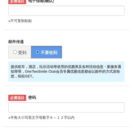
电子信箱(确认)
※不可复制粘贴
邮件传递
受到
不要收到
提供租车，酒店，玩乐活动等使用的优惠券及各种活动信息・新服务通
知等等，OneTwoSmile Club会员专属优惠信息都会以邮件的方式发给
您，轻松GET。
密码
※半角大小写英文字母数字６～１２字以内