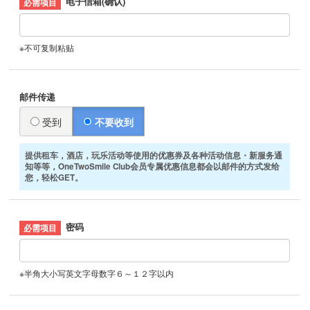
电子信箱(确认)
※不可复制粘贴
邮件传递
受到
不要收到
提供租车，酒店，玩乐活动等使用的优惠券及各种活动信息・新服务通
知等等，OneTwoSmile Club会员专属优惠信息都会以邮件的方式发给
您，轻松GET。
密码
※半角大小写英文字母数字６～１２字以内