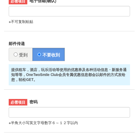
电子信箱(确认)
※不可复制粘贴
邮件传递
受到
不要收到
提供租车，酒店，玩乐活动等使用的优惠券及各种活动信息・新服务通
知等等，OneTwoSmile Club会员专属优惠信息都会以邮件的方式发给
您，轻松GET。
密码
※半角大小写英文字母数字６～１２字以内