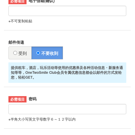
电子信箱(确认)
※不可复制粘贴
邮件传递
受到
不要收到
提供租车，酒店，玩乐活动等使用的优惠券及各种活动信息・新服务通
知等等，OneTwoSmile Club会员专属优惠信息都会以邮件的方式发给
您，轻松GET。
密码
※半角大小写英文字母数字６～１２字以内