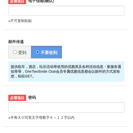
电子信箱(确认)
※不可复制粘贴
邮件传递
受到
不要收到
提供租车，酒店，玩乐活动等使用的优惠券及各种活动信息・新服务通
知等等，OneTwoSmile Club会员专属优惠信息都会以邮件的方式发给
您，轻松GET。
密码
※半角大小写英文字母数字６～１２字以内