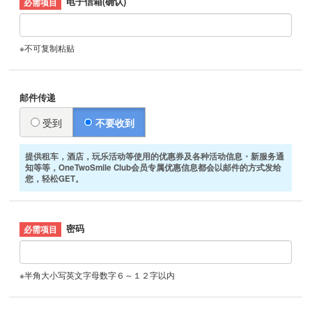
电子信箱(确认)
※不可复制粘贴
邮件传递
受到
不要收到
提供租车，酒店，玩乐活动等使用的优惠券及各种活动信息・新服务通
知等等，OneTwoSmile Club会员专属优惠信息都会以邮件的方式发给
您，轻松GET。
密码
※半角大小写英文字母数字６～１２字以内