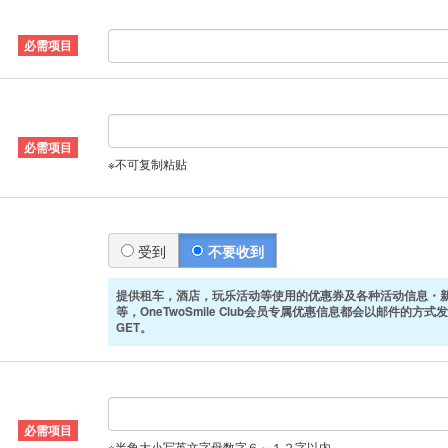
※不可复制粘贴
受到
不要收到
提供租车，酒店，玩乐活动等使用的优惠券及各种活动信息・
等，OneTwoSmile Club会员专属优惠信息都会以邮件的方
GET。
※半角大小写英文字母数字６～１２字以内