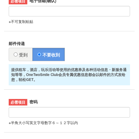
电子信箱(确认)
※不可复制粘贴
邮件传递
受到
不要收到
提供租车，酒店，玩乐活动等使用的优惠券及各种活动信息・新服务通
知等等，OneTwoSmile Club会员专属优惠信息都会以邮件的方式发给
您，轻松GET。
密码
※半角大小写英文字母数字６～１２字以内