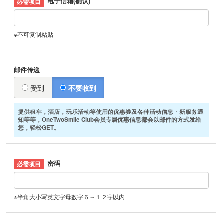
电子信箱(确认)
※不可复制粘贴
邮件传递
受到
不要收到
提供租车，酒店，玩乐活动等使用的优惠券及各种活动信息・新服务通
知等等，OneTwoSmile Club会员专属优惠信息都会以邮件的方式发给
您，轻松GET。
密码
※半角大小写英文字母数字６～１２字以内