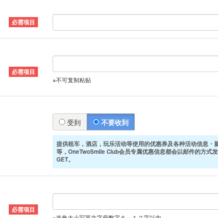
※不可复制粘贴
受到
不要收到
提供租车，酒店，玩乐活动等使用的优惠券及各种活动信息・
等，OneTwoSmile Club会员专属优惠信息都会以邮件的方
GET。
※半角大小写英文字母数字６～１２字以内