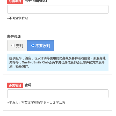
电子信箱(确认)
※不可复制粘贴
邮件传递
受到
不要收到
提供租车，酒店，玩乐活动等使用的优惠券及各种活动信息・新服务通
知等等，OneTwoSmile Club会员专属优惠信息都会以邮件的方式发给
您，轻松GET。
密码
※半角大小写英文字母数字６～１２字以内