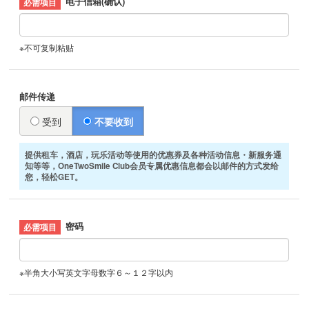
电子信箱(确认)
※不可复制粘贴
邮件传递
受到
不要收到
提供租车，酒店，玩乐活动等使用的优惠券及各种活动信息・新服务通
知等等，OneTwoSmile Club会员专属优惠信息都会以邮件的方式发给
您，轻松GET。
密码
※半角大小写英文字母数字６～１２字以内