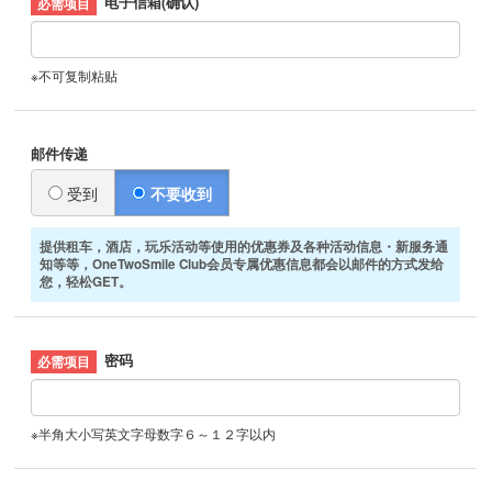
电子信箱(确认)
※不可复制粘贴
邮件传递
受到
不要收到
提供租车，酒店，玩乐活动等使用的优惠券及各种活动信息・新服务通
知等等，OneTwoSmile Club会员专属优惠信息都会以邮件的方式发给
您，轻松GET。
密码
※半角大小写英文字母数字６～１２字以内