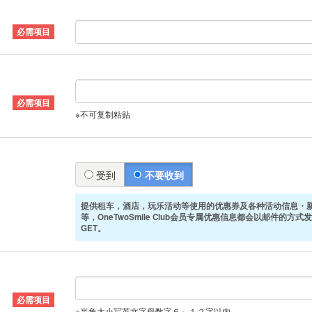
※不可复制粘贴
受到
不要收到
提供租车，酒店，玩乐活动等使用的优惠券及各种活动信息・
等，OneTwoSmile Club会员专属优惠信息都会以邮件的方
GET。
※半角大小写英文字母数字６～１２字以内