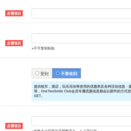
※不可复制粘贴
受到
不要收到
提供租车，酒店，玩乐活动等使用的优惠券及各种活动信息・
等，OneTwoSmile Club会员专属优惠信息都会以邮件的方
GET。
※半角大小写英文字母数字６～１２字以内