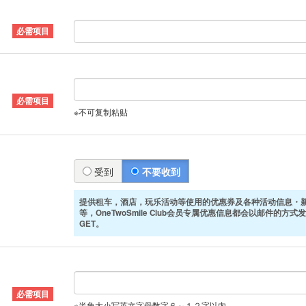
※不可复制粘贴
受到
不要收到
提供租车，酒店，玩乐活动等使用的优惠券及各种活动信息・
等，OneTwoSmile Club会员专属优惠信息都会以邮件的方
GET。
※半角大小写英文字母数字６～１２字以内