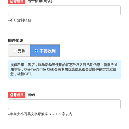
电子信箱(确认)
※不可复制粘贴
邮件传递
受到
不要收到
提供租车，酒店，玩乐活动等使用的优惠券及各种活动信息・新服务通
知等等，OneTwoSmile Club会员专属优惠信息都会以邮件的方式发给
您，轻松GET。
密码
※半角大小写英文字母数字６～１２字以内