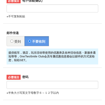
电子信箱(确认)
※不可复制粘贴
邮件传递
受到
不要收到
提供租车，酒店，玩乐活动等使用的优惠券及各种活动信息・新服务通
知等等，OneTwoSmile Club会员专属优惠信息都会以邮件的方式发给
您，轻松GET。
密码
※半角大小写英文字母数字６～１２字以内