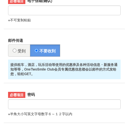
电子信箱(确认)
※不可复制粘贴
邮件传递
受到
不要收到
提供租车，酒店，玩乐活动等使用的优惠券及各种活动信息・新服务通
知等等，OneTwoSmile Club会员专属优惠信息都会以邮件的方式发给
您，轻松GET。
密码
※半角大小写英文字母数字６～１２字以内